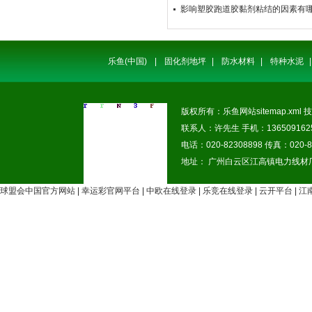
影响塑胶跑道胶黏剂粘结的因素有
乐鱼(中国)
|
固化剂地坪
|
防水材料
|
特种水泥
|
版权所有：乐鱼网站
sitemap.xml
技
联系人：许先生 手机：1365091625
电话：020-82308898 传真：020-8
地址： 广州白云区江高镇电力线材
球盟会中国官方网站
|
幸运彩官网平台
|
中欧在线登录
|
乐竞在线登录
|
云开平台
|
江