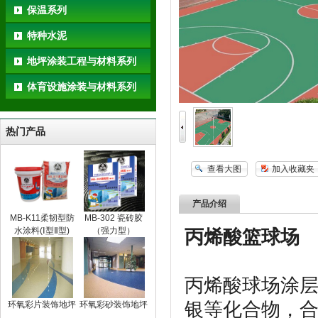
保温系列
特种水泥
地坪涂装工程与材料系列
体育设施涂装与材料系列
热门产品
查看大图
加入收藏夹
产品介绍
MB-K11柔韧型防
MB-302 瓷砖胶
水涂料(Ⅰ型Ⅱ型)
（强力型）
丙烯酸篮球场
丙烯酸球场涂
银等化合物，
环氧彩片装饰地坪
环氧彩砂装饰地坪