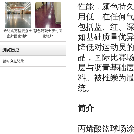
性能，颜色持
用低，在任何
包括蓝、红、深
透明光亮型混凝土
彩色混凝土密封固
如基础质量优
密封固化地坪
化地坪
降低对运动员的
浏览历史
品，国际比赛
暂时浏览记录！
层与沥青基础
料。被推崇为
统。
简介
丙烯酸篮球场