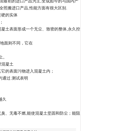
由最初的进口产品为主,变成如今的与国内产
全照搬进口产品,性能方面有很大区别.
坚硬的实体
；
凝土表面形成一个无尘、致密的整体,永久控
”地面则不同，它在
上。
对混凝土
其它的表面污物进入混凝土内；
的通过.测试表明
越久
臭、无毒不燃,能使混凝土坚固和防尘；能阻