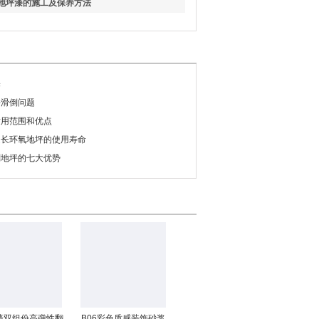
地坪漆的施工及保养方法
择
坪滑倒问题
适用范围和优点
延长环氧地坪的使用寿命
剂地坪的七大优势
墙双组份高弹性翻
B06彩色质感装饰砂浆