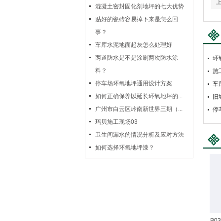
混凝土密封固化剂地坪的七大优势
贴好的瓷砖容易掉下来是怎么回
事？
车库水泥地面起灰怎么处理好
两道防水是不是涂刷两次防水涂
环
料？
施
停车场环氧地坪通用设计方案
车
如何正确保养以延长环氧地坪的...
旧
广州市白云区岭南新世界三期（...
停
玛贝施工现场03
卫生间漏水的情况分析及应对方法
如何选择环氧地坪漆？
B0