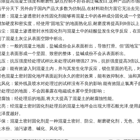
有限提高混凝土强度和耐磨性,缺点控制不好容易泛碱发白,这种产品的市场
品平分天下.另外由于国内产品大多数为仿制品,在材料助剂方面它无法去完
耐磨：混凝土渗透密封水性固化剂能够将混凝土中的各种成分固化成一个
增加硬度和密实度，经使用“固地宝”的地面熟化后,耐磨度将提高到8倍以上
防尘：混凝土渗透密封水性固化剂与混凝土中的硅酸盐发生化学反应，在混
制了混凝土灰尘从表面空隙中析出。
防滑：一般的混凝土地面，盐碱成份会从表面析出，导致打滑。但“固地宝
混凝土表面形成一个坚固、致密的整体，盐碱成份不会从表面析出。
抗压：抗压强度经处理试样比未处理试样增强27.3%，抗折强度提高3倍以
抗渗：能有效渗入到混凝土内，并与其发生化学反应，锁住里面的毛孔，
彩色混凝土密封固化地坪表面起到永久的密封效果，能有效抑制水、油和
抗风化：紫外线及喷水对处理过的试样没有不良的影响.能有效阻止氯离子
经处理过的地面，不会因暴露在电磁或水雾中受到影响；
耐腐蚀：经处理后的地面,将大大提高了混凝土的耐腐蚀性能。
光亮：经混凝土密封固化剂处理后的混凝土地坪会出现大理石般光泽,使用
光泽度越好。
环保：混凝土密封固化剂是一种混凝土密封、防尘、耐磨硬化剂，无色、无
止水份、油污渗透、碱化、风化等。