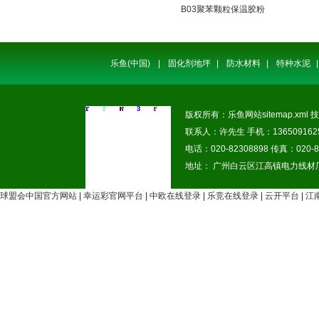
B03聚苯颗粒保温胶粉
乐鱼(中国)
|
固化剂地坪
|
防水材料
|
特种水泥
|
版权所有：乐鱼网站
sitemap.xml
技
联系人：许先生 手机：1365091625
电话：020-82308898 传真：020-8
地址： 广州白云区江高镇电力线材
球盟会中国官方网站
|
幸运彩官网平台
|
中欧在线登录
|
乐竞在线登录
|
云开平台
|
江