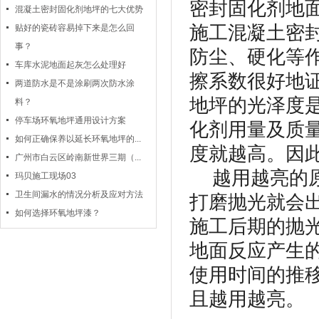
密封固化剂地
混凝土密封固化剂地坪的七大优势
施工混凝土密
贴好的瓷砖容易掉下来是怎么回
事？
防尘、硬化等
车库水泥地面起灰怎么处理好
擦系数很好地
两道防水是不是涂刷两次防水涂
地坪的光泽度
料？
停车场环氧地坪通用设计方案
化剂用量及质
如何正确保养以延长环氧地坪的...
度就越高。因
广州市白云区岭南新世界三期（...
越用越亮的原
玛贝施工现场03
卫生间漏水的情况分析及应对方法
打磨抛光就会
如何选择环氧地坪漆？
施工后期的抛
地面反应产生
使用时间的推
且越用越亮。