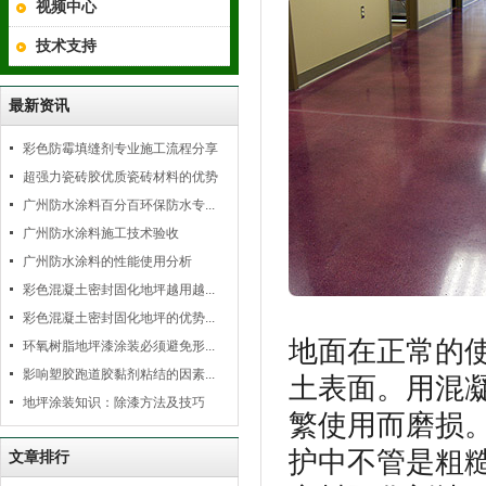
视频中心
技术支持
最新资讯
彩色防霉填缝剂专业施工流程分享
超强力瓷砖胶优质瓷砖材料的优势
广州防水涂料百分百环保防水专...
广州防水涂料施工技术验收
广州防水涂料的性能使用分析
彩色混凝土密封固化地坪越用越...
彩色混凝土密封固化地坪的优势...
地面在正常的
环氧树脂地坪漆涂装必须避免形...
影响塑胶跑道胶黏剂粘结的因素...
土表面。用混
地坪涂装知识：除漆方法及技巧
繁使用而磨损
护中不管是粗
文章排行