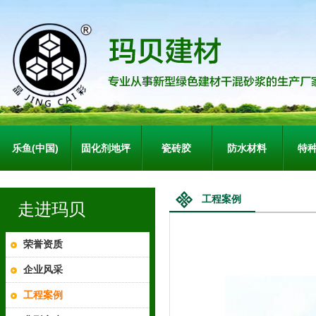
乐鱼(中国)
固化剂地坪
瓷砖胶
防水材料
特
工程案例
走进玛贝
荣誉资质
企业风采
工程案例