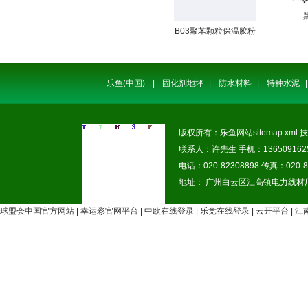
B03聚苯颗粒保温胶粉
乐鱼(中国)
|
固化剂地坪
|
防水材料
|
特种水泥
|
版权所有：乐鱼网站
sitemap.xml
技
联系人：许先生 手机：1365091625
电话：020-82308898 传真：020-8
地址： 广州白云区江高镇电力线材
球盟会中国官方网站
|
幸运彩官网平台
|
中欧在线登录
|
乐竞在线登录
|
云开平台
|
江