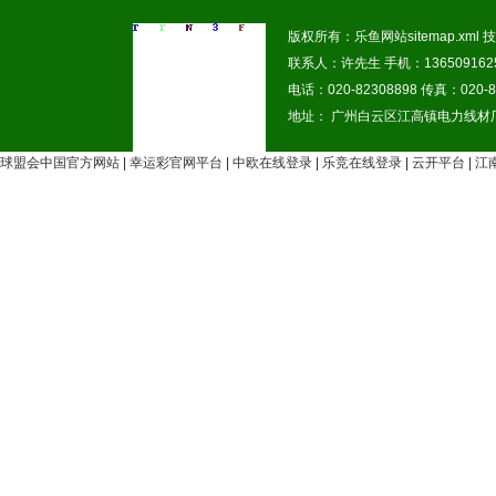
版权所有：乐鱼网站
sitemap.xml
技
联系人：许先生 手机：1365091625
电话：020-82308898 传真：020-8
地址： 广州白云区江高镇电力线材
球盟会中国官方网站
|
幸运彩官网平台
|
中欧在线登录
|
乐竞在线登录
|
云开平台
|
江