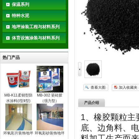
保温系列
特种水泥
地坪涂装工程与材料系列
体育设施涂装与材料系列
热门产品
查看大图
加入收藏夹
MB-K11柔韧型防
MB-302 瓷砖胶
水涂料(Ⅰ型Ⅱ型)
（强力型）
产品介绍
1、橡胶颗粒主
底、边角料、
环氧彩片装饰地坪
环氧彩砂装饰地坪
料加工生产而